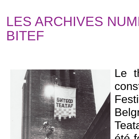
LES ARCHIVES NUM
BITEF
Le t
cons
Fest
Belg
Teat
été 