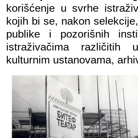
korišćenje u svrhe istraži
kojih bi se, nakon selekcij
publike i pozorišnih inst
istraživačima različiti
kulturnim ustanovama, arhivi