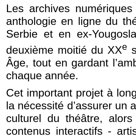
Les archives numériques
anthologie en ligne du thé
Serbie et en ex-Yougosla
e
deuxième moiti
é du
XX
s
Âge, tout en gardant l’amb
chaque année.
Cet important projet à lon
la nécessité d’assurer un 
culturel du théâtre, alo
contenus interactifs - arti