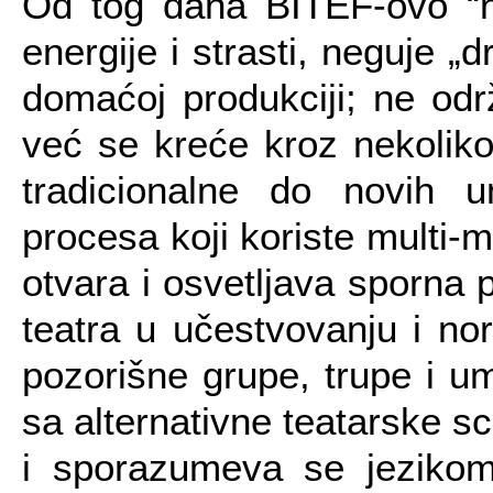
Od tog dana BITEF-ovo “ne
energije i strasti, neguje „
domaćoj produkciji; ne odr
već se kreće kroz nekoliko
tradicionalne do novih um
procesa koji koriste multi-m
otvara i osvetljava sporna 
teatra u učestvovanju i nor
pozorišne grupe, trupe i um
sa alternativne teatarske sc
i sporazumeva se jezikom