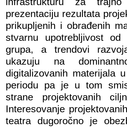
infrastrukturu za trajn
prezentaciju rezultata proje
prikupljenih i obrađenih m
stvarnu upotrebljivost od 
grupa, a trendovi razvoj
ukazuju na dominantno
digitalizovanih materija
periodu pa je u tom smisl
strane projektovanih ci
Interesovanje projektovani
teatra dugoročno je obez