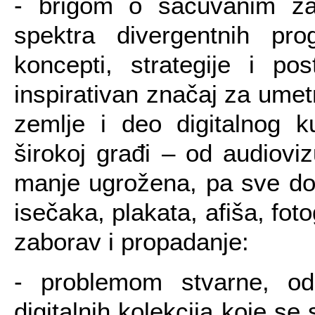
- brigom o sačuvanim zap
spektra divergentnih pro
koncepti, strategije i pos
inspirativan značaj za umetn
zemlje i deo digitalnog k
širokoj građi – od audiovi
manje ugrožena, pa sve do
isečaka, plakata, afiša, foto
zaborav i propadanje:
- problemom stvarne, od
digitalnih kolekcija koje se