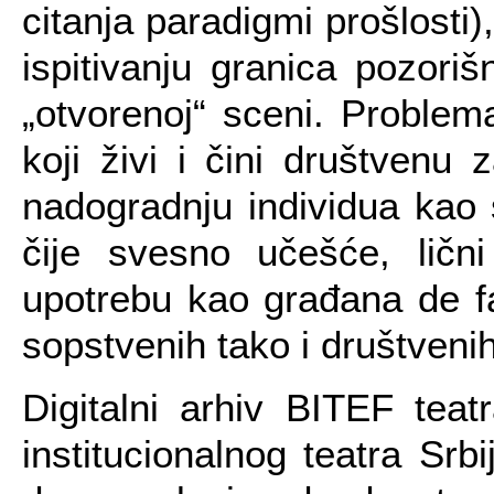
citanja paradigmi prošlosti
ispitivanju granica pozoriš
„otvorenoj“ sceni. Problem
koji živi i čini društvenu 
nadogradnju individua kao 
čije svesno učešće, lični
upotrebu kao građana de f
sopstvenih tako i društveni
Digitalni arhiv BITEF teat
institucionalnog teatra Srb