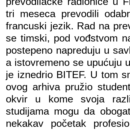
prevodilačke radionice u
tri meseca prevodili odab
francuski jezik. Rad na pre
se timski, pod vođstvom na
postepeno napreduju u savl
a istovremeno se upućuju u n
je iznedrio BITEF. U tom sm
ovog arhiva pružio student
okvir u kome svoja razl
studijama mogu da obogat
nekakav početak profesi