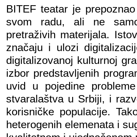
BITEF teatar je prepoznao 
svom radu, ali ne samo 
pretraživih materijala. Is
značaju i ulozi digitalizac
digitalizovanoj kulturnoj gra
izbor predstavljenih progr
uvid u pojedine problem
stvaralaštva u Srbiji, i ra
korisničke populacije. Tak
heterogenih elemenata i su