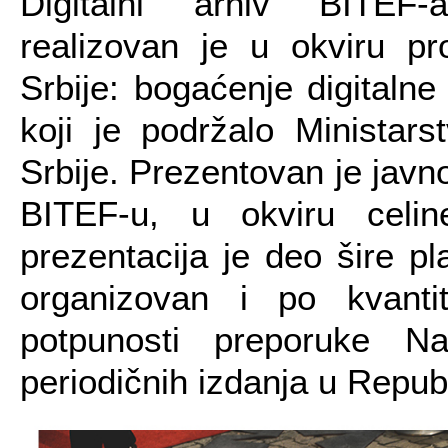
Digitalni arhiv BITEF-a (h
realizovan je u okviru pro
Srbije: bogaćenje digitalne 
koji je podržalo Ministars
Srbije. Prezentovan je javn
BITEF-u, u okviru celin
prezentacija je deo šire p
organizovan i po kvanti
potpunosti preporuke Nac
periodičnih izdanja u Republi