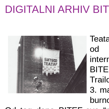
DIGITALNI ARHIV BI
Teat
od 
inte
BITE
Trail
3. m
burn