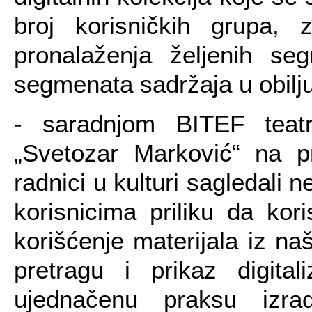
broj korisničkih grupa,
pronalaženja željenih seg
segmenata sadržaja u obilju
- saradnjom BITEF teatr
„Svetozar Marković“ na 
radnici u kulturi sagledali 
korisnicima priliku da kor
korišćenje materijala iz n
pretragu i prikaz digita
ujednačenu praksu izr