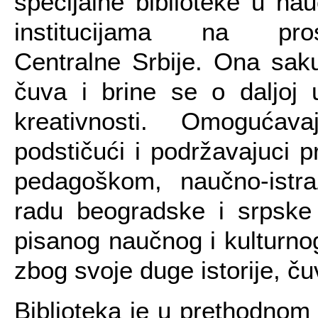
specijalne biblioteke u na
institucijama na pros
Centralne Srbije. Ona saku
čuva i brine se o daljoj u
kreativnosti. Omogućav
podstičući i podržavajuci 
pedagoškom, naučno-istr
radu beogradske i srpske
pisanog naučnog i kulturno
zbog svoje duge istorije, ču
Biblioteka je u prethodnom