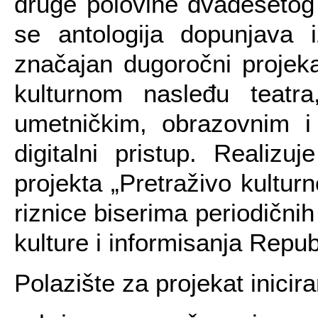
druge polovine dvadesetog
se antologija dopunjava
značajan dugoročni projek
kulturnom nasleđu teatr
umetničkim, obrazovnim i
digitalni pristup. Realiz
projekta „Pretraživo kultur
riznice biserima periodičnih 
kulture i informisanja Repub
Polazište za projekat inicira