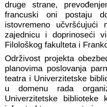
druge strane, prevođenj
francuski oni postaju dos
istovremeno učvršćujući 
zajednicu i doprinoseći v
Filološkog fakulteta i Fra
Održivost projekta obezbe
planovima poslovanja parnt
teatra i Univerzitetske bib
u domenu rada organizac
Univerzitetske biblioteke 