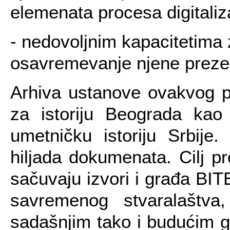
elemenata procesa digitaliza
- nedovoljnim kapacitetima 
osavremevanje njene prezen
Arhiva ustanove ovakvog pr
za istoriju Beograda kao 
umetničku istoriju Srbije
hiljada dokumenata. Cilj p
sačuvaju izvori i građa BIT
savremenog stvaralaštva
sadašnjim tako i budućim ge