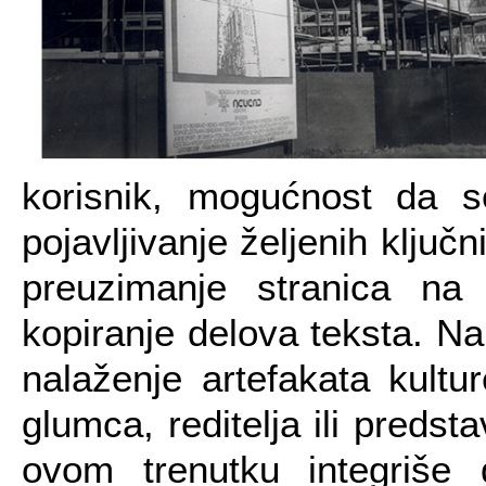
korisnik, mogućnost da 
pojavljivanje željenih ključn
preuzimanje stranica na
kopiranje delova teksta. N
nalaženje artefakata kult
glumca, reditelja ili predst
ovom trenutku integriše 