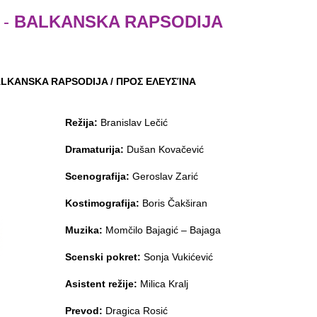
-
BALKANSKA RAPSODIJA
LKANSKA RAPSODIJA / ΠΡΟΣ ΕΛΕΥΣΊΝΑ
Režija:
Branislav Lečić
Dramaturija:
Dušan Kovačević
Scenografija:
Geroslav Zarić
Kostimografija:
Boris Čakširan
Muzika:
Momčilo Bajagić – Bajaga
Scenski pokret:
Sonja Vukićević
Asistent režije:
Milica Kralj
Prevod:
Dragica Rosić