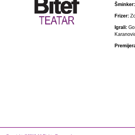
Šminker
Frizer:
Zo
Igrali:
Gor
Karanović
Premijer