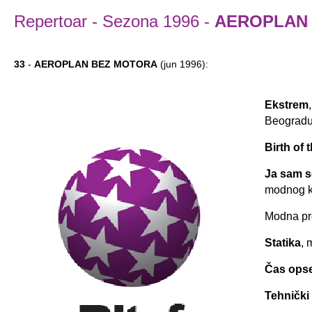
Repertoar
-
Sezona 1996
-
AEROPLAN
33
-
AEROPLAN BEZ MOTORA
(jun 1996):
Ekstrem
Beogradu
Birth of 
Ja sam s
modnog k
Modna pr
Statika
, 
Čas opse
Tehnički