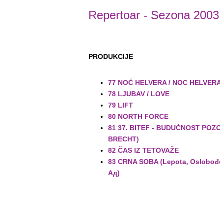
Repertoar
- Sezona 2003
PRODUKCIJE
77 NOĆ HELVERA / NOC HELVER
78 LJUBAV / LOVE
79 LIFT
80 NORTH FORCE
81 37. BITEF - BUDUĆNOST POZ
BRECHT)
82 ČAS IZ TETOVAŽE
83 CRNA SOBA (Lepota, Oslobođ
Ад)