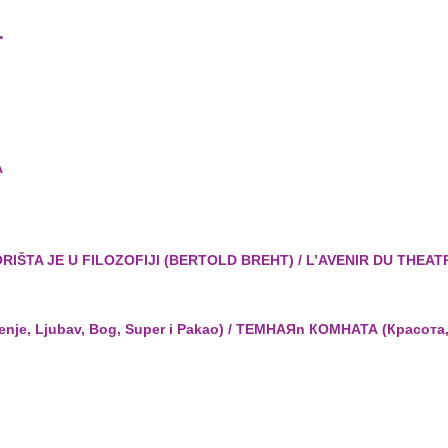
.
A
ORIŠTA JE U FILOZOFIJI (BERTOLD BREHT) / L’AVENIR DU THEA
enje, Ljubav, Bog, Super i Pakao) / ТЕМНАЯn КОМНАТА (Красот