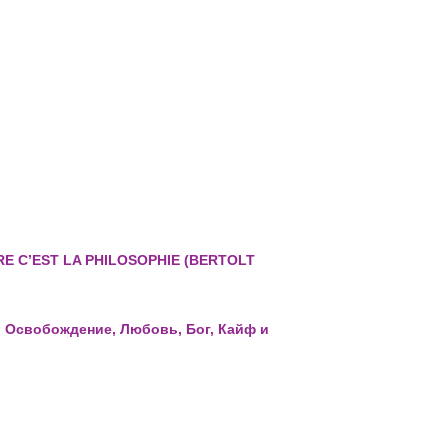
TRE C’EST LA PHILOSOPHIE (BERTOLT
а, Освобождение, Любовь, Бог, Кайф и