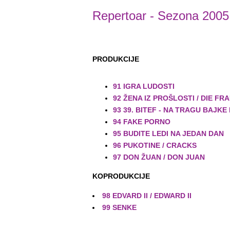
Repertoar
- Sezona 2005
PRODUKCIJE
91 IGRA LUDOSTI
92 ŽENA IZ PROŠLOSTI / DIE F
93 39. BITEF - NA TRAGU BAJKE
94 FAKE PORNO
95 BUDITE LEDI NA JEDAN DAN
96 PUKOTINE / CRACKS
97 DON ŽUAN / DON JUAN
KOPRODUKCIJE
98 EDVARD II / EDWARD II
99 SENKE