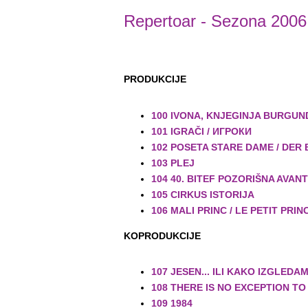
Repertoar
- Sezona 2006
PRODUKCIJE
100 IVONA, KNJEGINJA BURGUN
101 IGRAČI / ИГРОКИ
102 POSETA STARE DAME / DER
103 PLEJ
104 40. BITEF POZORIŠNA AVANT
105 CIRKUS ISTORIJA
106 MALI PRINC / LE PETIT PRIN
KOPRODUKCIJE
107
JESEN... ILI KAKO IZGLEDA
108
THERE IS NO EXCEPTION TO
109
1984