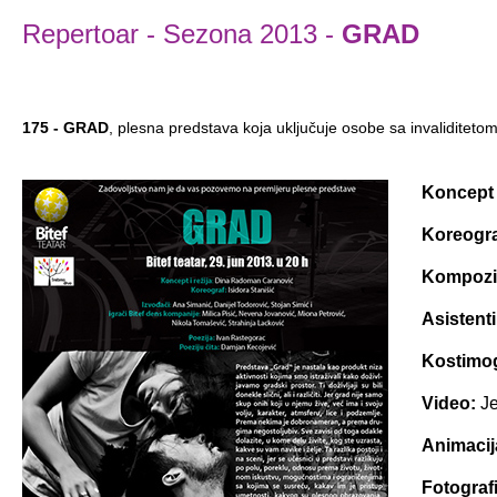
Repertoar
-
Sezona 2013
-
GRAD
175 - GRAD
, plesna predstava koja uključuje osobe sa invaliditeto
Koncept i
Koreogra
Kompozi
Asistent
Kostimog
Video:
Je
Animacij
Fotografi