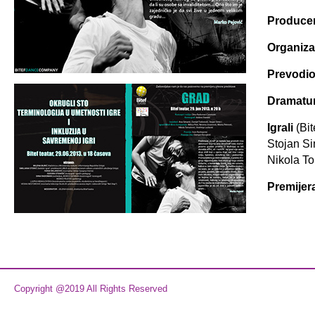
Producen
Organiza
Prevodio
Dramatur
Igrali
(Bit
Stojan Si
Nikola To
Premijer
Copyright @2019 All Rights Reserved