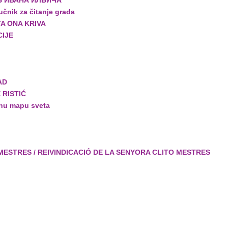
ТЬ ИВАНА ИЛЬИЧА
čnik za čitanje grada
TA ONA KRIVA
CIJE
AD
 RISTIĆ
nu mapu sveta
ESTRES / REIVINDICACIÓ DE LA SENYORA CLITO MESTRES