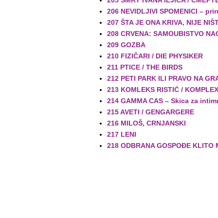
205 SMRT IVANA ILJIČA / СМЕР
206 NEVIDLJIVI SPOMENICI – priru
207 ŠTA JE ONA KRIVA, NIJE NIŠ
208 CRVENA: SAMOUBISTVO NA
209 GOZBA
210 FIZIČARI / DIE PHYSIKER
211 PTICE / THE BIRDS
212 PETI PARK ILI PRAVO NA GR
213 KOMLEKS RISTIĆ / KOMPLEX
214 GAMMA CAS – Skica za intim
215 AVETI / GENGARGERE
216 MILOŠ, CRNJANSKI
217 LENI
218 ODBRANA GOSPOĐE KLITO M