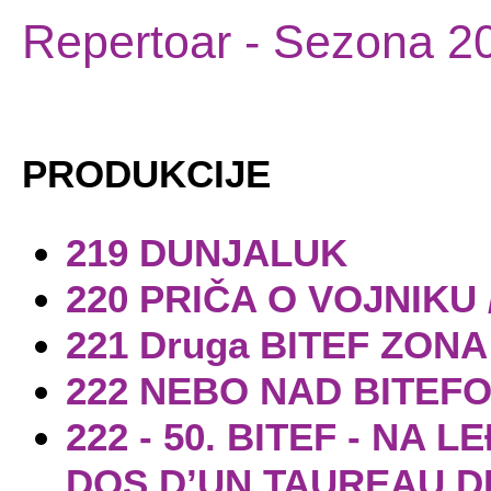
Repertoar
- Sezona 2
PRODUKCIJE
219 DUNJALUK
220 PRIČA O VOJNIKU 
221 Druga BITEF ZONA
222 NEBO NAD BITEF
222 - 50. BITEF - NA 
DOS D’UN TAUREAU D