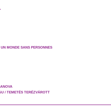
.
I / UN MONDE SANS PERSONNES
UŠANOVA
GU / TEMETÉS TERÉZVÁROTT